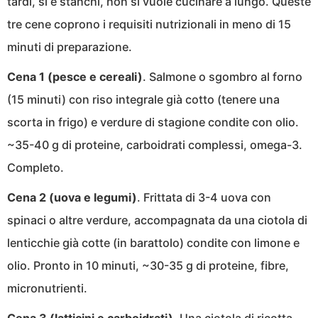
tardi, si è stanchi, non si vuole cucinare a lungo. Queste
tre cene coprono i requisiti nutrizionali in meno di 15
minuti di preparazione.
Cena 1 (pesce e cereali)
. Salmone o sgombro al forno
(15 minuti) con riso integrale già cotto (tenere una
scorta in frigo) e verdure di stagione condite con olio.
~35-40 g di proteine, carboidrati complessi, omega-3.
Completo.
Cena 2 (uova e legumi)
. Frittata di 3-4 uova con
spinaci o altre verdure, accompagnata da una ciotola di
lenticchie già cotte (in barattolo) condite con limone e
olio. Pronto in 10 minuti, ~30-35 g di proteine, fibre,
micronutrienti.
Cena 3 (latticini e carboidrati)
. Una ciotola di ricotta