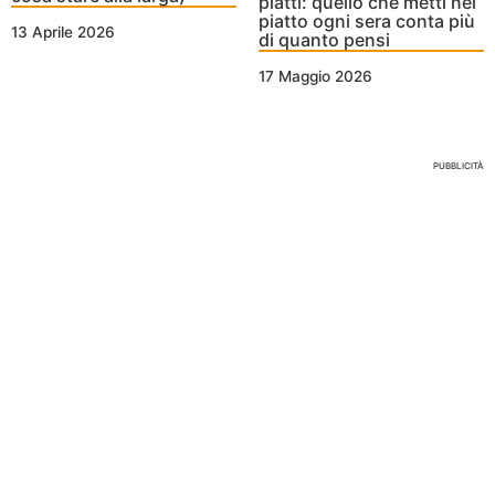
piatti: quello che metti nel
piatto ogni sera conta più
13 Aprile 2026
di quanto pensi
17 Maggio 2026
Nessun Tag per questo post
PUBBLICITÀ