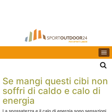
Togg
navi
Se mangi questi cibi non
soffri di caldo e calo di
energia
La spossatezza e il calo di energia sono sensazioni