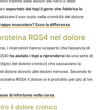
tori tramite delle lesioni dei nervi o delle
ato
asportato dai topi il gene che fabbrica la
nalizzare il suo ruolo nella cronicità del dolore.
trappo muscolare? Ecco la differenza
proteina RGS4 nel dolore
ne, i ricercatori hanno scoperto che l’assenza di
 RGS4)
ha aiutato i topi a riprendersi
da una serie di
 (tipici del dolore cronico) che causavano la
l dolore dovuto alle lesioni nervose. Secondo le
proteina RGS4 il dolore si è protratto per più di tre
.
ause di infortunio nella corsa
ro il dolore cronico