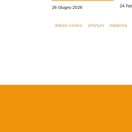
24 Fe
26 Giugno 2026
dolore cronico
infortuni
medicina