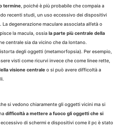
go termine
, poiché è più probabile che compaia a
do recenti studi, un uso eccessivo dei dispositivi
a. La degenerazione maculare associata all’età o
pisce la macula, ossia
la parte più centrale della
one centrale sia da vicino che da lontano.
distorta degli oggetti (metamorfopsia). Per esempio,
ssere visti come ricurvi invece che come linee rette,
ella visione centrale
o si può avere difficoltà a
i.
 che si vedono chiaramente gli oggetti vicini ma si
 ha
difficoltà a mettere a fuoco gli oggetti che si
o eccessivo di schermi e dispositivi come il pc è stato