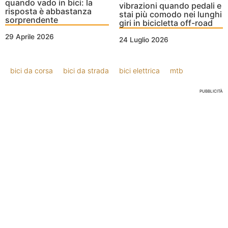
quando vado in bici: la
vibrazioni quando pedali e
risposta è abbastanza
stai più comodo nei lunghi
sorprendente
giri in bicicletta off-road
29 Aprile 2026
24 Luglio 2026
bici da corsa
bici da strada
bici elettrica
mtb
PUBBLICITÀ