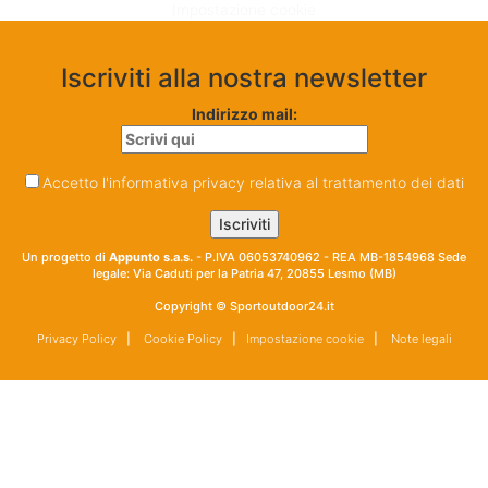
Impostazione cookie
Iscriviti alla nostra newsletter
Indirizzo mail:
Accetto l'informativa privacy relativa al trattamento dei dati
Un progetto di
Appunto s.a.s.
- P.IVA 06053740962 - REA MB-1854968 Sede
legale: Via Caduti per la Patria 47, 20855 Lesmo (MB)
Copyright © Sportoutdoor24.it
Privacy Policy
|
Cookie Policy
|
Impostazione cookie
|
Note legali