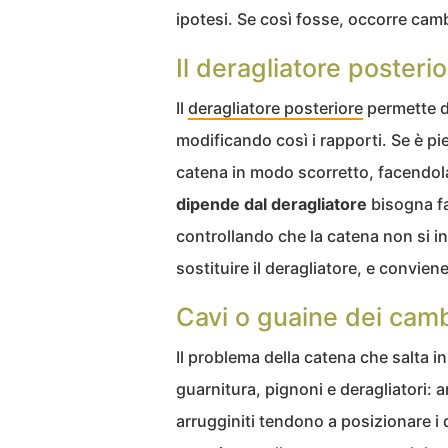
ipotesi. Se così fosse, occorre camb
Il deragliatore posteri
Il
deragliatore posteriore
permette di
modificando così i rapporti. Se è pi
catena in modo scorretto, facendola
dipende dal deragliatore
bisogna far
controllando che la catena non si i
sostituire il deragliatore, e convien
Cavi o guaine dei camb
Il problema della catena che salta i
guarnitura, pignoni e deragliatori:
arrugginiti tendono a posizionare i 