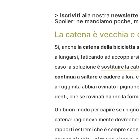
> I
scriviti
alla nostra
newslette
Spoiler: ne mandiamo poche, m
La catena è vecchia e
Sì, anche
la catena della bicicletta
allungarsi, faticando ad accoppiarsi
caso la soluzione è
sostituire la ca
continua a saltare e cadere
allora 
arrugginita abbia rovinato i pignoni
denti, che se rovinati hanno la form
Un buon modo per capire se i pignon
catena: ragionevolmente dovrebbero 
rapporti estremi che è sempre scon