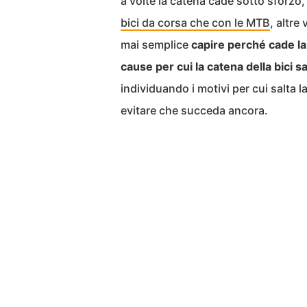
a volte la catena cade sotto sforzo,
bici da corsa che con le MTB
, altre
mai semplice
capire perché cade la
cause per cui la catena della bici s
individuando i motivi per cui salta l
evitare che succeda ancora.