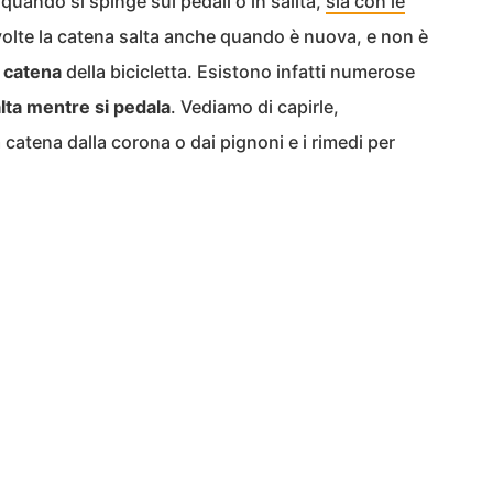
 quando si spinge sui pedali o in salita,
sia con le
 volte la catena salta anche quando è nuova, e non è
 catena
della bicicletta. Esistono infatti numerose
alta mentre si pedala
. Vediamo di capirle,
a catena dalla corona o dai pignoni e i rimedi per