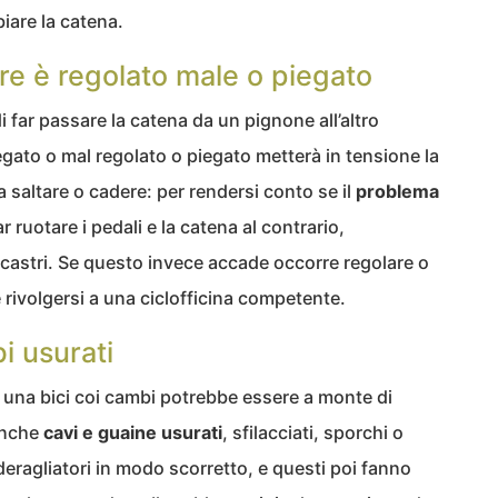
iare la catena.
ore è regolato male o piegato
 far passare la catena da un pignone all’altro
egato o mal regolato o piegato metterà in tensione la
 saltare o cadere: per rendersi conto se il
problema
 ruotare i pedali e la catena al contrario,
ncastri. Se questo invece accade occorre regolare o
e rivolgersi a una ciclofficina competente.
i usurati
n una bici coi cambi potrebbe essere a monte di
 anche
cavi e guaine usurati
, sfilacciati, sporchi o
deragliatori in modo scorretto, e questi poi fanno