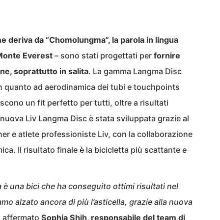
e deriva da “Chomolungma”, la parola in lingua
 Monte Everest
– sono stati progettati per
fornire
one, soprattutto in salita
. La gamma Langma Disc
 in quanto ad aerodinamica dei tubi e touchpoints
ono un fit perfetto per tutti, oltre a risultati
a nuova Liv Langma Disc è stata sviluppata grazie al
er e atlete professioniste Liv, con la collaborazione
ca. Il risultato finale è la bicicletta più scattante e
 una bici che ha conseguito ottimi risultati nel
mo alzato ancora di più l’asticella, grazie alla nuova
a affermato
Sophia Shih, responsabile del team di