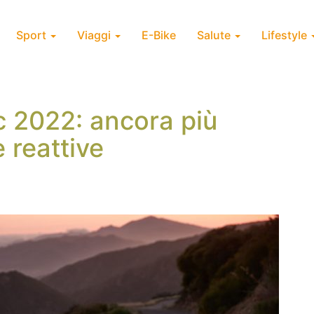
Sport
Viaggi
E-Bike
Salute
Lifestyle
c 2022: ancora più
e reattive