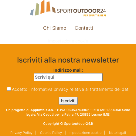
Chi Siamo
Contatti
Impostazione cookie
Iscriviti alla nostra newsletter
Indirizzo mail:
Accetto l'informativa privacy relativa al trattamento dei dati
Un progetto di
Appunto s.a.s.
- P.IVA 06053740962 - REA MB-1854968 Sede
legale: Via Caduti per la Patria 47, 20855 Lesmo (MB)
Copyright © Sportoutdoor24.it
Privacy Policy
|
Cookie Policy
|
Impostazione cookie
|
Note legali