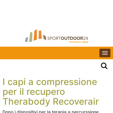
Togg
navi
I capi a compressione
per il recupero
Therabody Recoverair
Dopo i dispositivi per la terapia a percurssione