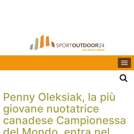
Togg
navi
Penny Oleksiak, la più
giovane nuotatrice
canadese Campionessa
del Mondo, entra nel