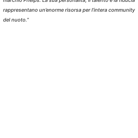
marchio Phelps. La sua personalità, il talento e la fiducia
rappresentano un’enorme risorsa per l’intera community
del nuoto.
”