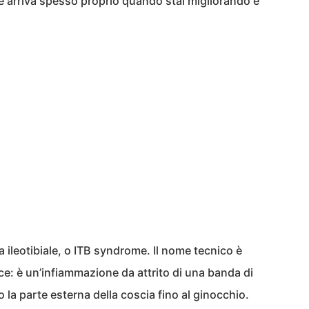
é arriva spesso proprio quando stai migliorando e
 ileotibiale, o ITB syndrome. Il nome tecnico è
ce: è un’infiammazione da attrito di una banda di
la parte esterna della coscia fino al ginocchio.