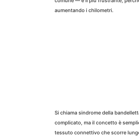
comune — e il più frustrante, perch
aumentando i chilometri.
Si chiama sindrome della bandelletta
complicato, ma il concetto è sempli
tessuto connettivo che scorre lungo 