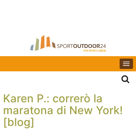
Togg
navi
Karen P.: correrò la
maratona di New York!
[blog]