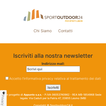
Chi Siamo
Contatti
Impostazione cookie
Iscriviti alla nostra newsletter
Indirizzo mail:
Accetto l'informativa privacy relativa al trattamento dei dati
Un progetto di
Appunto s.a.s.
- P.IVA 06053740962 - REA MB-1854968 Sede
Privacy
legale: Via Caduti per la Patria 47, 20855 Lesmo (MB)
Copyright © Sportoutdoor24.it