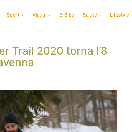
Sport
Viaggi
E-Bike
Salute
Lifestyle
 Trail 2020 torna l’8
iavenna