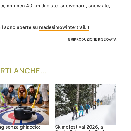
 sci, con ben 40 km di piste, snowboard, snowkite,
ail sono aperte su
madesimowintertrail.it
©RIPRODUZIONE RISERVATA
RTI ANCHE...
ng senza ghiaccio:
Skimofestival 2026, a