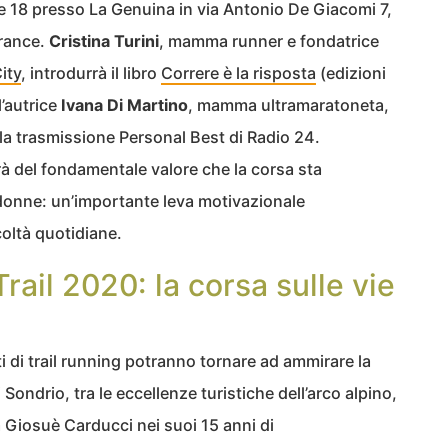
ore 18 presso La Genuina in via Antonio De Giacomi 7,
rance.
Cristina Turini
, mamma runner e fondatrice
ity
, introdurrà il libro
Correre è la risposta
(edizioni
l’autrice
Ivana Di Martino
, mamma ultramaratoneta,
la trasmissione Personal Best di Radio 24.
erà del fondamentale valore che la corsa sta
donne: un’importante leva motivazionale
icoltà quotidiane.
ail 2020: la corsa sulle vie
i di trail running potranno tornare ad ammirare la
i Sondrio, tra le eccellenze turistiche dell’arco alpino,
a Giosuè Carducci nei suoi 15 anni di