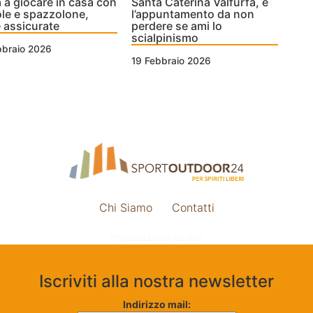
 a giocare in casa con
Santa Caterina Valfurfa, è
le e spazzolone,
l’appuntamento da non
e assicurate
perdere se ami lo
scialpinismo
bbraio 2026
19 Febbraio 2026
Chi Siamo
Contatti
Impostazione cookie
Iscriviti alla nostra newsletter
Indirizzo mail: