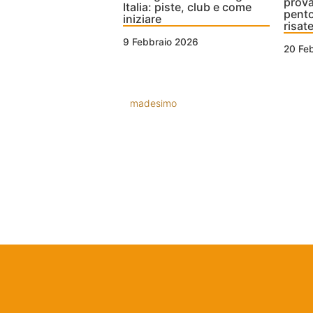
prova
Italia: piste, club e come
pento
iniziare
risat
9 Febbraio 2026
20 Fe
madesimo