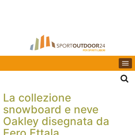
Togg
navi
La collezione
snowboard e neve
Oakley disegnata da
Eero Ettala