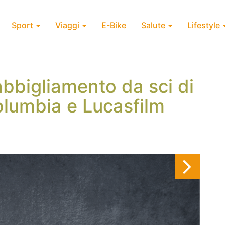
Sport
Viaggi
E-Bike
Salute
Lifestyle
’abbigliamento da sci di
olumbia e Lucasfilm