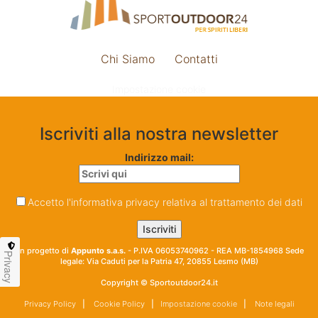
Chi Siamo
Contatti
Impostazione cookie
Iscriviti alla nostra newsletter
Indirizzo mail:
Accetto l'informativa privacy relativa al trattamento dei dati
Un progetto di
Appunto s.a.s.
- P.IVA 06053740962 - REA MB-1854968 Sede
Privacy
legale: Via Caduti per la Patria 47, 20855 Lesmo (MB)
Copyright © Sportoutdoor24.it
Privacy Policy
|
Cookie Policy
|
Impostazione cookie
|
Note legali