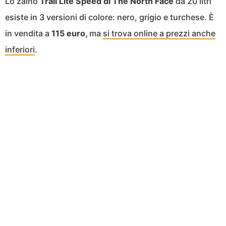
Lo zaino
Trail Lite Speed
di
The North Face
da 20 litri
esiste in 3 versioni di colore: nero, grigio e turchese. È
in vendita a
115 euro,
ma
si trova online a prezzi anche
inferiori
.