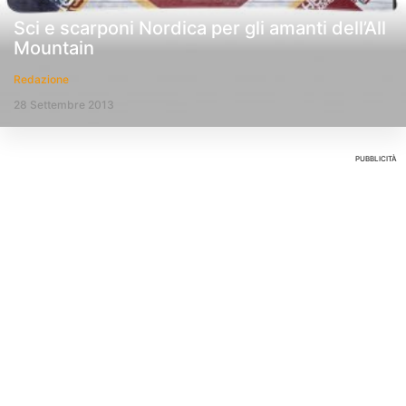
Sci e scarponi Nordica per gli amanti dell’All
Mountain
Redazione
28 Settembre 2013
PUBBLICITÀ