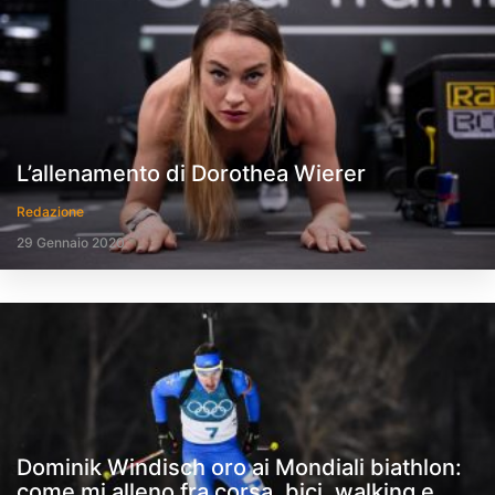
L’allenamento di Dorothea Wierer
Redazione
29 Gennaio 2020
Dominik Windisch oro ai Mondiali biathlon:
come mi alleno fra corsa, bici, walking e