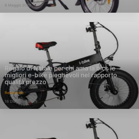
8 Maggio 2020
Regalo di Natale per chi ama la bici: le
migliori e-bike pieghevoli nel rapporto
qualità prezzo
Redazione
16 Dicembre 2019