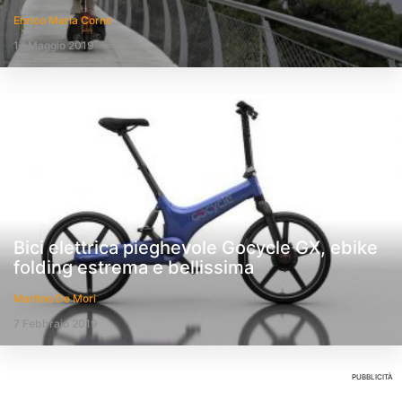
Enrico Maria Corno
17 Maggio 2019
Bici elettrica pieghevole Gocycle GX, ebike
folding estrema e bellissima
Martino De Mori
7 Febbraio 2019
PUBBLICITÀ