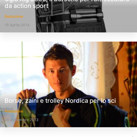
da action sport
Redazione
19 Aprile 2014
Borse, zaini e trolley Nordica per lo sci
Redazione
28 Settembre 2013