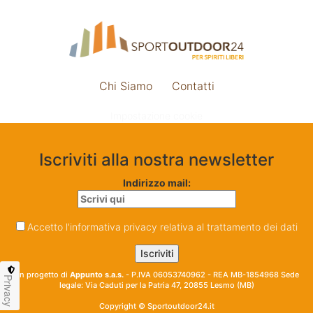
Chi Siamo
Contatti
Impostazione cookie
Iscriviti alla nostra newsletter
Indirizzo mail:
Accetto l'informativa privacy relativa al trattamento dei dati
Un progetto di
Appunto s.a.s.
- P.IVA 06053740962 - REA MB-1854968 Sede
Privacy
legale: Via Caduti per la Patria 47, 20855 Lesmo (MB)
Copyright © Sportoutdoor24.it