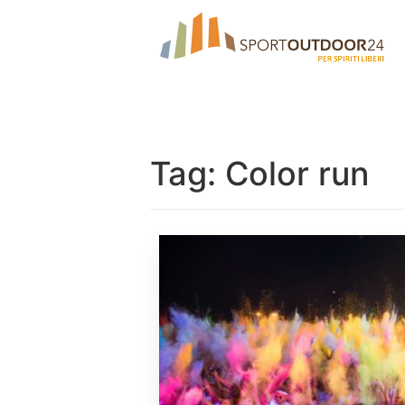
Tag:
Color run