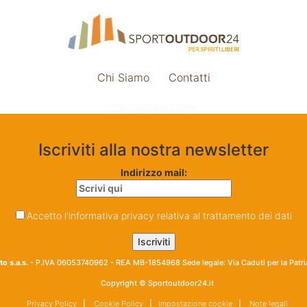
Chi Siamo
Contatti
Impostazione cookie
Iscriviti alla nostra newsletter
Indirizzo mail:
Accetto l'informativa privacy relativa al trattamento dei dati
o s.a.s.
- P.IVA 06053740962 - REA MB-1854968 Sede legale: Via Caduti per la Patr
Copyright © Sportoutdoor24.it
Privacy Policy
|
Cookie Policy
|
Impostazione cookie
|
Note legali