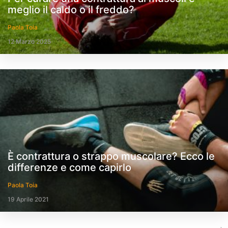
meglio il caldo o il freddo?
Paola Toia
12 Marzo 2025
È contrattura o strappo muscolare? Ecco le
differenze e come capirlo
Paola Toia
19 Aprile 2021