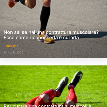
Non sai se hai una contrattura muscolare?
Ecco come riconoscerla e curarla
Redazione
18 Aprile 2025
Per curare una contrattura ai muscoli è