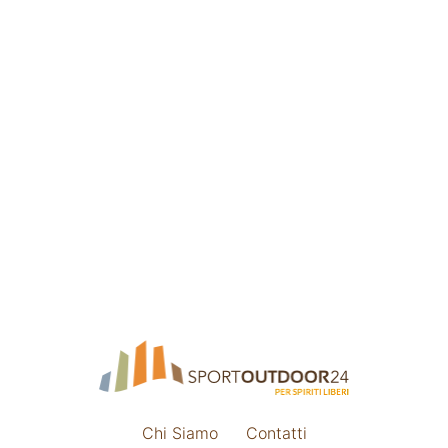
Chi Siamo
Contatti