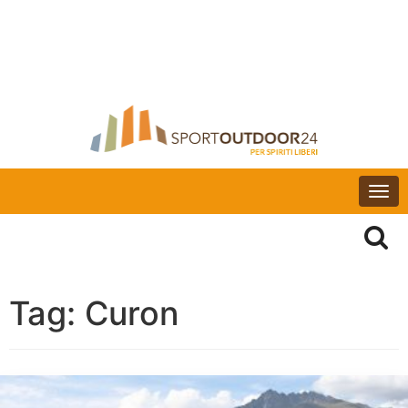
Togg
navi
Tag:
Curon