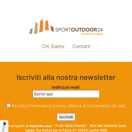
Chi Siamo
Contatti
Impostazione cookie
Iscriviti alla nostra newsletter
Indirizzo mail:
Accetto l'informativa privacy relativa al trattamento dei dati
Un progetto di
Appunto s.a.s.
- P.IVA 06053740962 - REA MB-1854968 Sede
legale: Via Caduti per la Patria 47, 20855 Lesmo (MB)