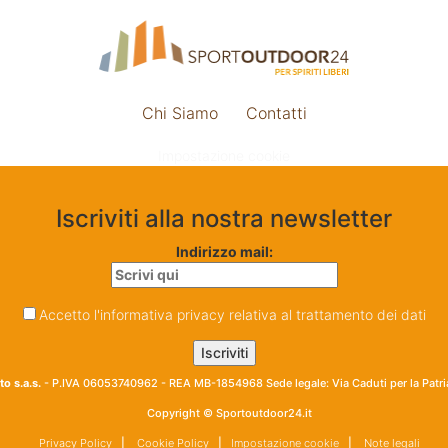
Chi Siamo
Contatti
Impostazione cookie
Iscriviti alla nostra newsletter
Indirizzo mail:
Accetto l'informativa privacy relativa al trattamento dei dati
o s.a.s.
- P.IVA 06053740962 - REA MB-1854968 Sede legale: Via Caduti per la Patr
Copyright © Sportoutdoor24.it
Privacy Policy
|
Cookie Policy
|
Impostazione cookie
|
Note legali