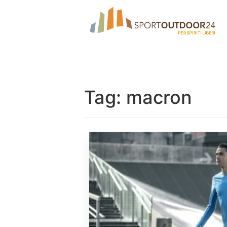
Tag:
macron