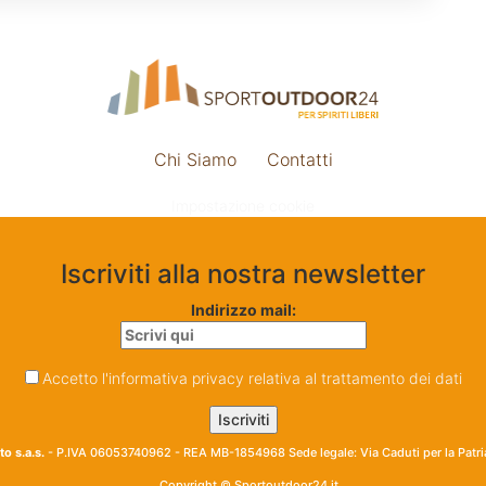
Chi Siamo
Contatti
Impostazione cookie
Iscriviti alla nostra newsletter
Indirizzo mail:
Accetto l'informativa privacy relativa al trattamento dei dati
o s.a.s.
- P.IVA 06053740962 - REA MB-1854968 Sede legale: Via Caduti per la Patr
Copyright © Sportoutdoor24.it