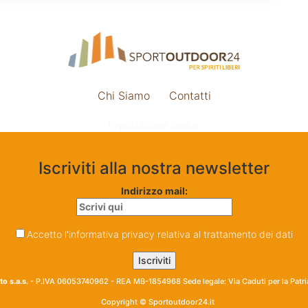
Chi Siamo
Contatti
Impostazione cookie
Iscriviti alla nostra newsletter
Indirizzo mail:
Accetto l'informativa privacy relativa al trattamento dei dati
o s.a.s.
- P.IVA 06053740962 - REA MB-1854968 Sede legale: Via Caduti per la Patr
Copyright © Sportoutdoor24.it