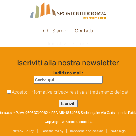
Chi Siamo
Contatti
Impostazione cookie
Iscriviti alla nostra newsletter
Indirizzo mail:
Accetto l'informativa privacy relativa al trattamento dei dati
o s.a.s.
- P.IVA 06053740962 - REA MB-1854968 Sede legale: Via Caduti per la Patr
Copyright © Sportoutdoor24.it
Privacy Policy
|
Cookie Policy
|
Impostazione cookie
|
Note legali