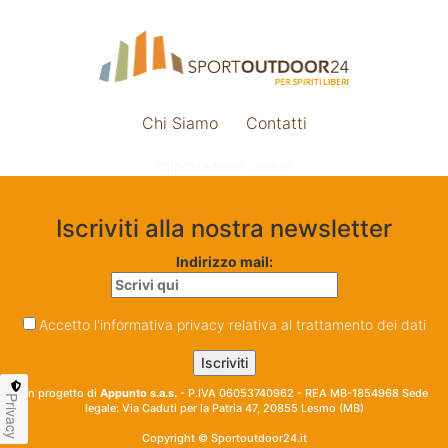
Chi Siamo
Contatti
Impostazione cookie
Iscriviti alla nostra newsletter
Indirizzo mail:
Accetto l'informativa privacy relativa al trattamento dei dati
Un progetto di
Appunto s.a.s.
- P.IVA 06053740962 - REA MB-1854968 Sede
Privacy
legale: Via Caduti per la Patria 47, 20855 Lesmo (MB)
Copyright © Sportoutdoor24.it