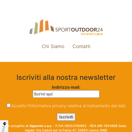
Chi Siamo
Contatti
Impostazione cookie
Iscriviti alla nostra newsletter
Indirizzo mail:
Accetto l'informativa privacy relativa al trattamento dei dati
Un progetto di
Appunto s.a.s.
- P.IVA 06053740962 - REA MB-1854968 Sede
legale: Via Caduti per la Patria 47, 20855 Lesmo (MB)