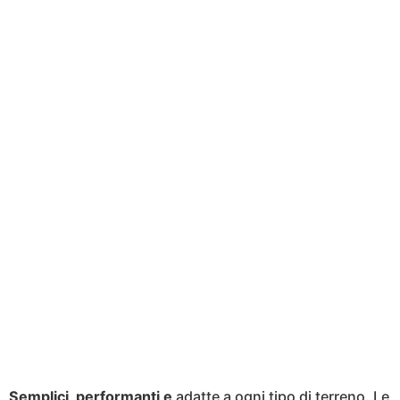
Semplici, performanti e
adatte a ogni tipo di terreno. Le