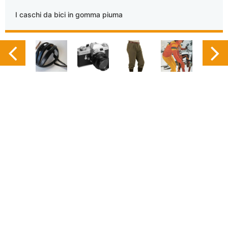
I caschi da bici in gomma piuma