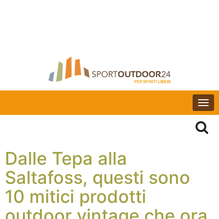
Togg
navi
Dalle Tepa alla
Saltafoss, questi sono
10 mitici prodotti
outdoor vintage che ora