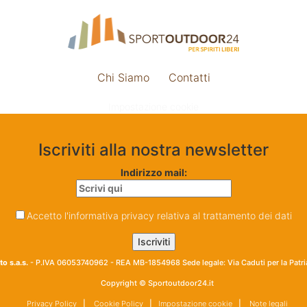
Chi Siamo
Contatti
Impostazione cookie
Iscriviti alla nostra newsletter
Indirizzo mail:
Accetto l'informativa privacy relativa al trattamento dei dati
o s.a.s.
- P.IVA 06053740962 - REA MB-1854968 Sede legale: Via Caduti per la Patr
Copyright © Sportoutdoor24.it
Privacy Policy
|
Cookie Policy
|
Impostazione cookie
|
Note legali