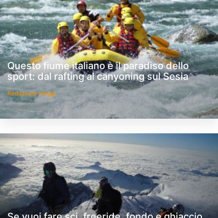
Questo fiume italiano è il paradiso dello
sport: dal rafting al canyoning sul Sesia
Redazione Viaggi
2 Luglio 2025
Se vuoi fare sci, freeride, fondo e ghiaccio,