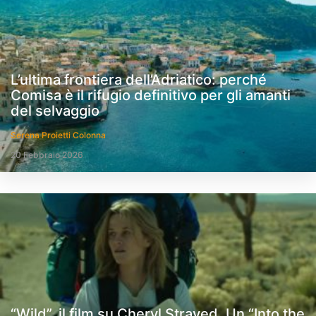
L’ultima frontiera dell’Adriatico: perché
Comisa è il rifugio definitivo per gli amanti
del selvaggio
Serena Proietti Colonna
20 Febbraio 2026
“Wild”, il film su Cheryl Strayed. Un “Into the