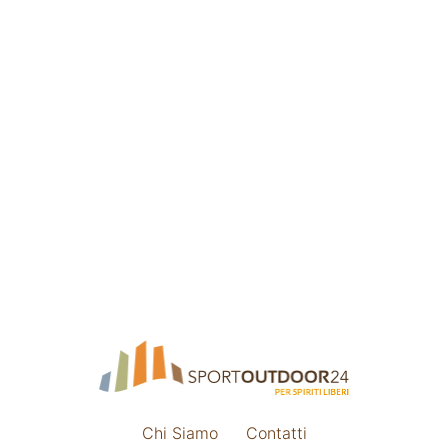
Chi Siamo
Contatti