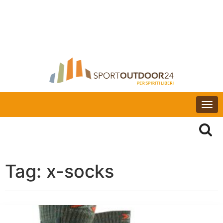
Togg
navi
Tag:
x-socks