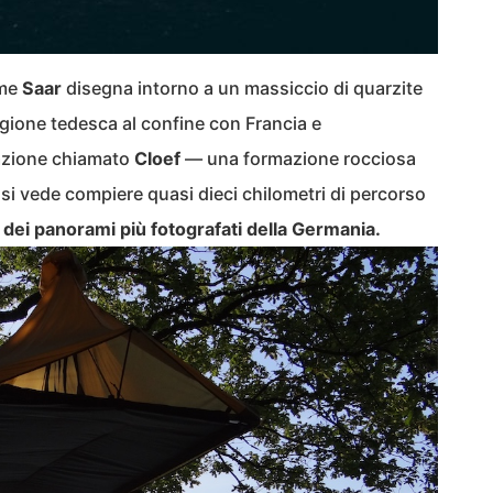
ume
Saar
disegna intorno a un massiccio di quarzite
regione tedesca al confine con Francia e
azione chiamato
Cloef
— una formazione rocciosa
 si vede compiere quasi dieci chilometri di percorso
 dei panorami più fotografati della Germania.