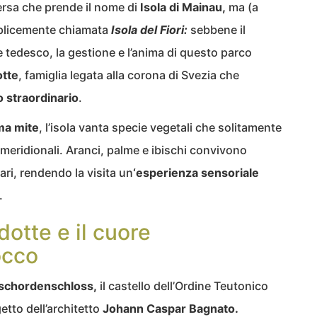
mersa che prende il nome di
Isola di Mainau,
ma (a
plicemente chiamata
Isola del Fiori:
sebbene il
tedesco, la gestione e l’anima di questo parco
otte
, famiglia legata alla corona di Svezia che
o straordinario
.
ma mite
, l’isola vanta specie vegetali che solitamente
 meridionali. Aranci, palme e ibischi convivono
i, rendendo la visita un
‘esperienza sensoriale
.
dotte e il cuore
occo
schordenschloss,
il castello dell’Ordine Teutonico
getto dell’architetto
Johann Caspar Bagnato.