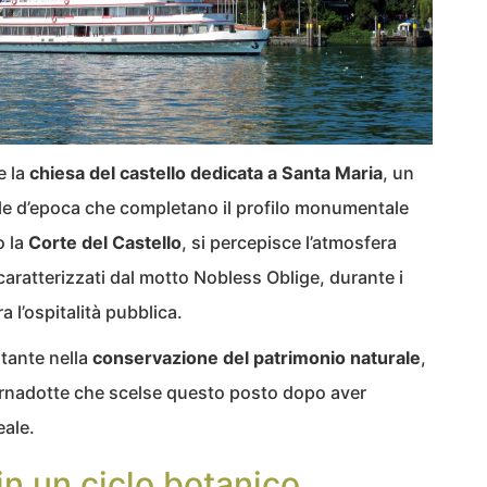
e la
chiesa del castello dedicata a Santa Maria
, un
 tele d’epoca che completano il profilo monumentale
o la
Corte del Castello
, si percepisce l’atmosfera
 caratterizzati dal motto Nobless Oblige, durante i
a l’ospitalità pubblica.
stante nella
conservazione del patrimonio naturale
,
ernadotte che scelse questo posto dopo aver
eale.
in un ciclo botanico