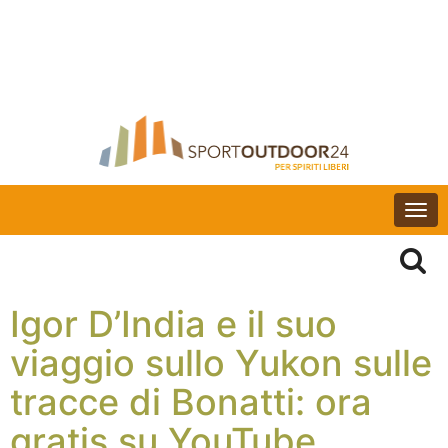
Togg
navi
Igor D’India e il suo
viaggio sullo Yukon sulle
tracce di Bonatti: ora
gratis su YouTube