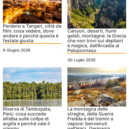
Perdersi a Tangeri, città da
film: cosa vedere, dove
Canyon, deserti, fiumi
andare e perché questa è
gelati, montagne: la Grecia
l’estate giusta
che non trovi sui depliant
è magica, dall’Arcadia al
Peloponneso
8 Giugno 2026
30 Luglio 2026
Riserva di Tambopata,
La montagna delle
Perù: cosa succede
streghe, della Guerra
all’alba sulle collpe di
Fredda e dei trenini a
argilla e perché vale il
vapore: benvenuti
viaggio
nell’Harz, Germania