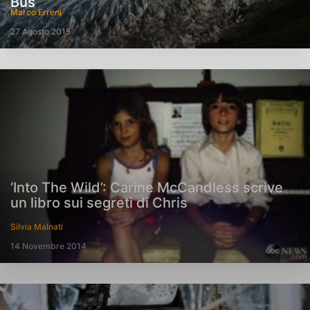
Bus
Marco Erreni
27 Agosto 2015
‘Into The Wild’: Carine McCandless scrive
un libro sui segreti di Chris
Silvia Malnati
14 Novembre 2014