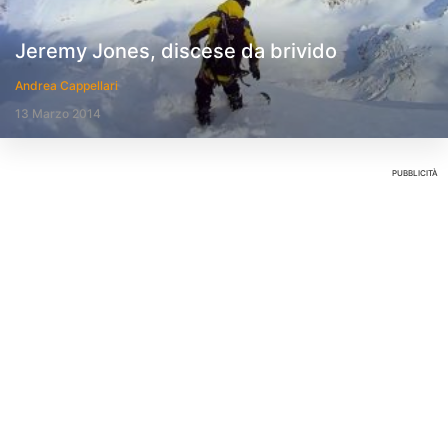
Jeremy Jones, discese da brivido
Andrea Cappellari
13 Marzo 2014
PUBBLICITÀ