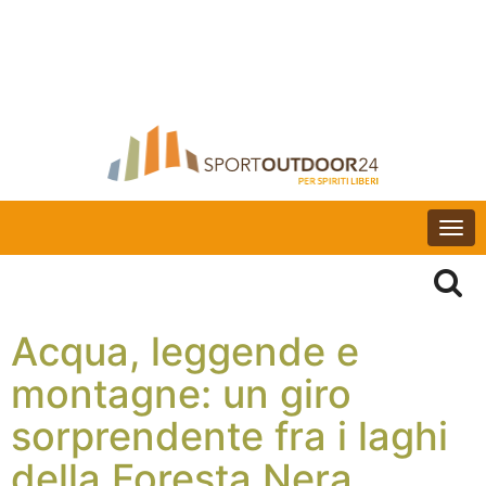
Togg
navi
Acqua, leggende e
montagne: un giro
sorprendente fra i laghi
della Foresta Nera