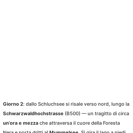
Giorno 2
: dallo Schluchsee si risale verso nord, lungo la
Schwarzwaldhochstrasse
(B500) — un tragitto di circa
un’ora e mezza
che attraversa il cuore della Foresta
Nera e porta dritti al
Mummelsee
. Si gira il lago a piedi