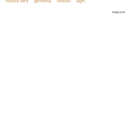
foresta nera
germania
itinerari
laghi
PUBBLICITÀ