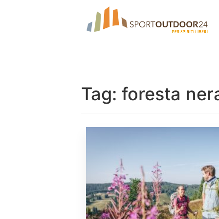
Tag:
foresta ner