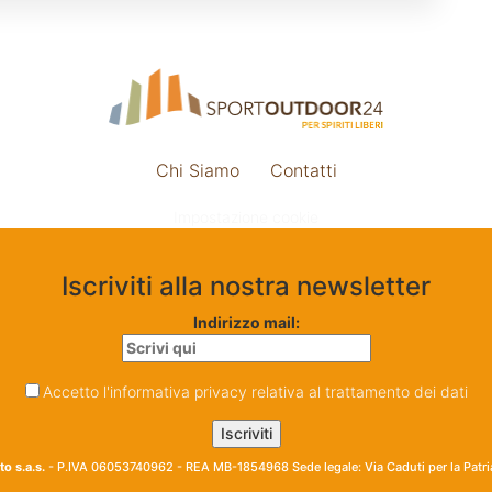
Chi Siamo
Contatti
Impostazione cookie
Iscriviti alla nostra newsletter
Indirizzo mail:
Accetto l'informativa privacy relativa al trattamento dei dati
o s.a.s.
- P.IVA 06053740962 - REA MB-1854968 Sede legale: Via Caduti per la Patr