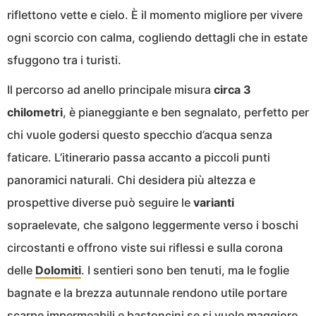
riflettono vette e cielo. È il momento migliore per vivere
ogni scorcio con calma, cogliendo dettagli che in estate
sfuggono tra i turisti.
Il percorso ad anello principale misura
circa 3
chilometri
, è pianeggiante e ben segnalato, perfetto per
chi vuole godersi questo specchio d’acqua senza
faticare. L’itinerario passa accanto a piccoli punti
panoramici naturali. Chi desidera più altezza e
prospettive diverse può seguire le
varianti
sopraelevate, che salgono leggermente verso i boschi
circostanti e offrono viste sui riflessi e sulla corona
delle
Dolomiti
. I sentieri sono ben tenuti, ma le foglie
bagnate e la brezza autunnale rendono utile portare
scarpe impermeabili e bastoncini se si vuole maggiore