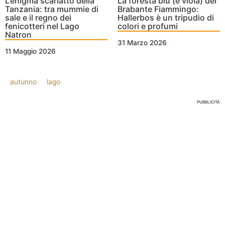
L’enigma scarlatto della
La foresta blu (e viola) del
Tanzania: tra mummie di
Brabante Fiammingo:
sale e il regno dei
Hallerbos è un tripudio di
fenicotteri nel Lago
colori e profumi
Natron
31 Marzo 2026
11 Maggio 2026
autunno
lago
PUBBLICITÀ