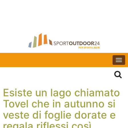
Togg
navi
Esiste un lago chiamato
Tovel che in autunno si
veste di foglie dorate e
regala riflessi così