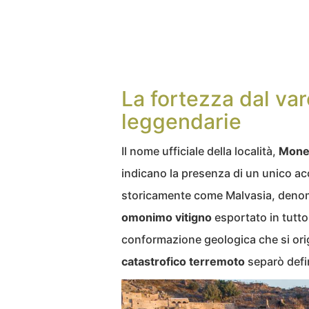
La fortezza dal varc
leggendarie
Il nome ufficiale della località,
Mone
indicano la presenza di un unico acc
storicamente come Malvasia, denomi
omonimo vitigno
esportato in tutto
conformazione geologica che si ori
catastrofico terremoto
separò defi