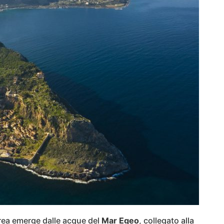
rea emerge dalle acque del
Mar Egeo
, collegato alla