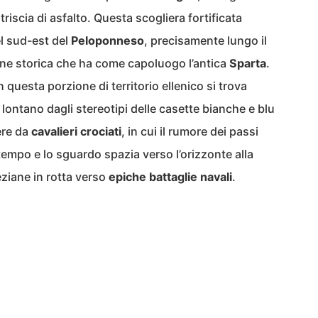
triscia di asfalto. Questa scogliera fortificata
l sud-est del
Peloponneso
, precisamente lungo il
gione storica che ha come capoluogo l’antica
Sparta
.
in questa porzione di territorio ellenico si trova
lontano dagli stereotipi delle casette bianche e blu
ere da
cavalieri crociati
, in cui il rumore dei passi
tempo e lo sguardo spazia verso l’orizzonte alla
eziane in rotta verso
epiche battaglie navali
.