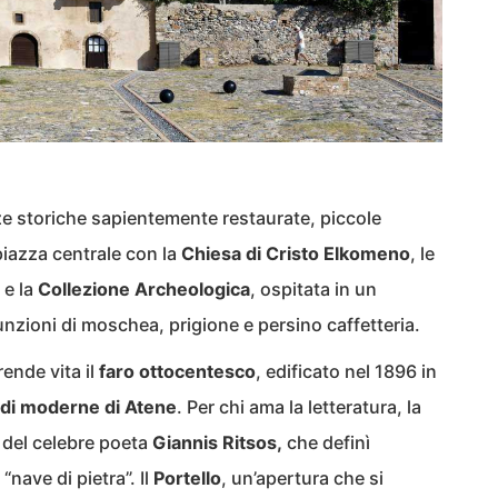
nze storiche sapientemente restaurate, piccole
piazza centrale con la
Chiesa di Cristo Elkomeno
, le
 e la
Collezione Archeologica
, ospitata in un
funzioni di moschea, prigione e persino caffetteria.
rende vita il
faro ottocentesco
, edificato nel 1896 in
di moderne di Atene
. Per chi ama la letteratura, la
e del celebre poeta
Giannis Ritsos,
che definì
ave di pietra”. Il
Portello
, un’apertura che si