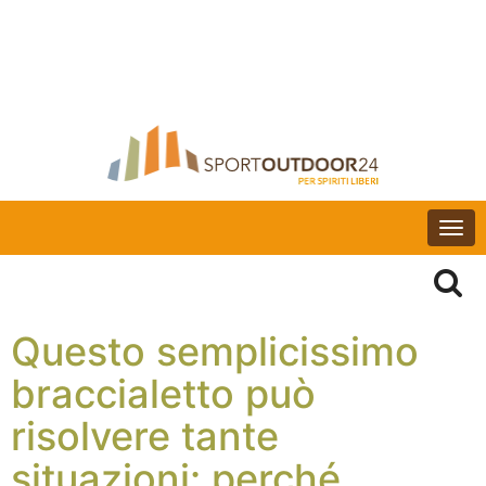
Togg
navi
Questo semplicissimo
braccialetto può
risolvere tante
situazioni: perché