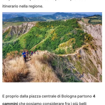
itinerario nella regione.
E proprio dalla piazza centrale di Bologna partono
4
cammini
che posiamo considerare fra i più belli